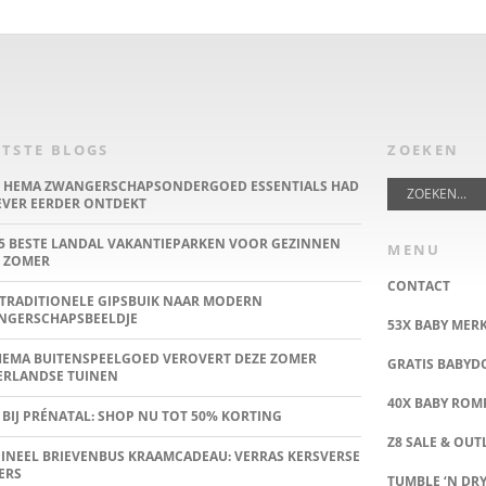
TSTE BLOGS
ZOEKEN
E HEMA ZWANGERSCHAPSONDERGOED ESSENTIALS HAD
IEVER EERDER ONTDEKT
5 BESTE LANDAL VAKANTIEPARKEN VOOR GEZINNEN
MENU
 ZOMER
CONTACT
TRADITIONELE GIPSBUIK NAAR MODERN
NGERSCHAPSBEELDJE
53X BABY MER
HEMA BUITENSPEELGOED VEROVERT DEZE ZOMER
GRATIS BABY
ERLANDSE TUINEN
40X BABY ROMP
 BIJ PRÉNATAL: SHOP NU TOT 50% KORTING
Z8 SALE & OUT
INEEL BRIEVENBUS KRAAMCADEAU: VERRAS KERSVERSE
ERS
TUMBLE ‘N DRY