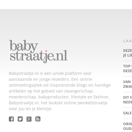
LAA
DEZ
JE L
TOP 
DEZE
Babystraatje.nl is een uniek platform voor
aanstaande en jonge moeders. Een online
VAN 
ontmoetingsplek vol inspirerende blogs en handige
ZWA
artikelen op het gebied van zwangerschap,
moederschap, babyproducten, lifestyle en fashion.
DIT 
NED
Babystraatje.nl, het leukste online (winkel)straatje
voor jou en je kleintje.
SALE
ORIG
OUD