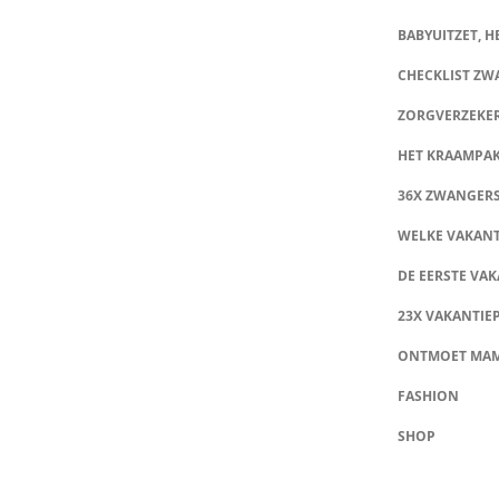
BABYUITZET, HE
CHECKLIST Z
ZORGVERZEKE
HET KRAAMPA
36X ZWANGER
WELKE VAKANT
DE EERSTE VAK
23X VAKANTIE
ONTMOET MA
FASHION
SHOP