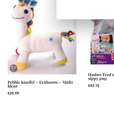
Hasbro Feed m
sippy pup
Pebble knuffel – Eenhoorn – Multi
€
42.15
kleur
€
25.99