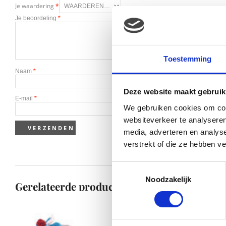
Je waardering
*
Je beoordeling
*
Toestemming
Naam
*
Deze website maakt gebruik
E-mail
*
We gebruiken cookies om cont
websiteverkeer te analyseren
media, adverteren en analys
verstrekt of die ze hebben v
Toestemmingsselectie
Noodzakelijk
Gerelateerde producten