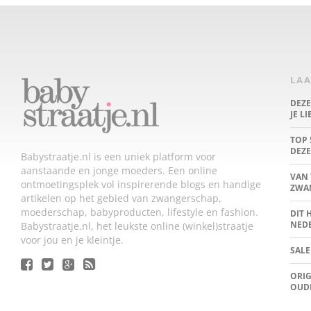
LAA
DEZ
JE L
TOP 
DEZE
Babystraatje.nl is een uniek platform voor
aanstaande en jonge moeders. Een online
VAN 
ontmoetingsplek vol inspirerende blogs en handige
ZWA
artikelen op het gebied van zwangerschap,
moederschap, babyproducten, lifestyle en fashion.
DIT 
NED
Babystraatje.nl, het leukste online (winkel)straatje
voor jou en je kleintje.
SALE
ORIG
OUD