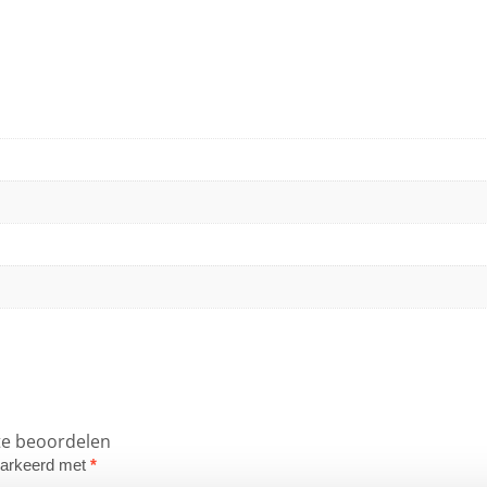
 te beoordelen
emarkeerd met
*