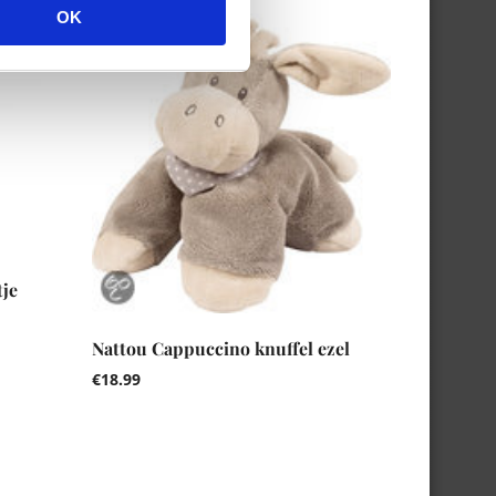
OK
tje
Nattou Cappuccino knuffel ezel
€
18.99