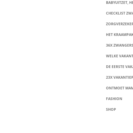
BABYUITZET, HE
CHECKLIST Z
ZORGVERZEKE
HET KRAAMPA
36X ZWANGER
WELKE VAKANT
DE EERSTE VAK
23X VAKANTIE
ONTMOET MA
FASHION
SHOP