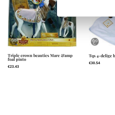
Triple crown beauties Mare &amp
Tqs 4-delige 
foal pinto
€
30.54
€
23.43