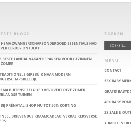
TSTE BLOGS
ZOEKEN
E HEMA ZWANGERSCHAPSONDERGOED ESSENTIALS HAD
IEVER EERDER ONTDEKT
5 BESTE LANDAL VAKANTIEPARKEN VOOR GEZINNEN
MENU
 ZOMER
CONTACT
TRADITIONELE GIPSBUIK NAAR MODERN
NGERSCHAPSBEELDJE
53X BABY MER
HEMA BUITENSPEELGOED VEROVERT DEZE ZOMER
GRATIS BABY
ERLANDSE TUINEN
40X BABY ROMP
 BIJ PRÉNATAL: SHOP NU TOT 50% KORTING
Z8 SALE & OUT
INEEL BRIEVENBUS KRAAMCADEAU: VERRAS KERSVERSE
ERS
TUMBLE ‘N DRY