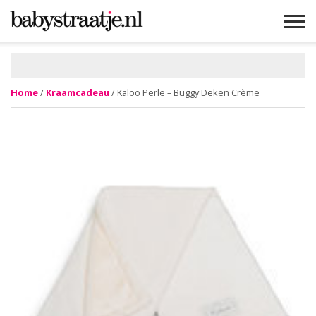
MAMABLOGS
MAMAVLOGS
ZWANGER
BABY
LIFESTYLE
MUSTHAVES
CELEBS
ADVIES
WEBSHOPS
GRATIS
WIN
KORTINGEN
Home
/
Kraamcadeau
/ Kaloo Perle – Buggy Deken Crème