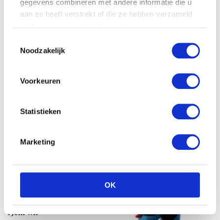
gegevens combineren met andere informatie die u
aan ze heeft verstrekt of die ze hebben verzameld
Super Mario Plush figure
Magickoopa 19cm
op basis van uw gebruik van hun services.
€
29.99
Pebble knuffel – Eenhoorn
Toestemmingsselectie
– Multi kleur
Noodzakelijk
€
25.99
Voorkeuren
Statistieken
Marketing
OK
Vdm Paard in handtasje
15cm wit