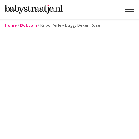
Home
/
Bol.com
/ Kaloo Perle – Buggy Deken Roze
MAMABLOGS
MAMAVLOGS
ZWANGER
BABY
LIFESTYLE
MUSTHAVES
CELEBS
ADVIES
WEBSHOPS
GRATIS
WIN
KORTINGEN