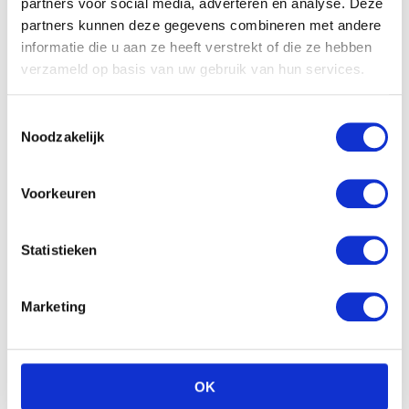
partners voor social media, adverteren en analyse. Deze
Hasbro Feed me babies
fur real: sippy pup
partners kunnen deze gegevens combineren met andere
€
42.15
informatie die u aan ze heeft verstrekt of die ze hebben
verzameld op basis van uw gebruik van hun services.
Disney Minnie mouse love
plush 25cm gestreept
jurkje
Toestemmingsselectie
€
22.57
Noodzakelijk
Voorkeuren
Statistieken
Marketing
Wing crown Sea world
cartoon orka
€
10.91
OK