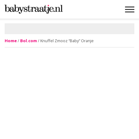
MAMABLOGS
MAMAVLOGS
ZWANGER
BABY
LIFESTYLE
MUSTHAVES
CELEBS
ADVIES
WEBSHOPS
GRATIS
WIN
KORTINGEN
Home
/
Bol.com
/ Knuffel Zmooz “Baby” Oranje