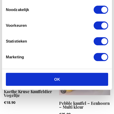
€
30.54
Hasbro Feed me babies
Toestemmingsselectie
fur real: sippy pup
Noodzakelijk
€
42.15
Voorkeuren
Statistieken
Marketing
OK
Kaethe Kruse Knuffeldier
Vogeltje
€
18.90
Pebble knuffel – Eenhoorn
– Multi kleur