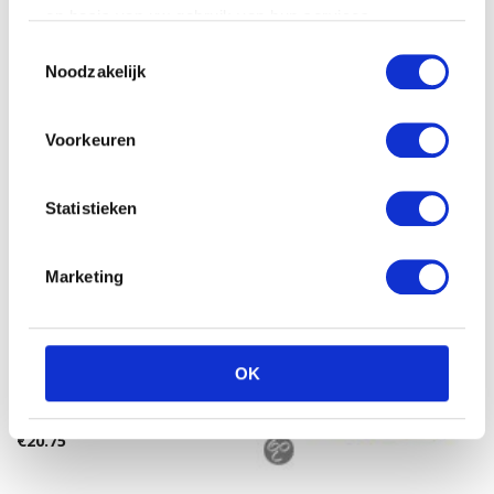
fur real: sippy pup
op basis van uw gebruik van hun services.
Pebbe knuffel – Giraffe
€
42.15
Toestemmingsselectie
€
15.99
Noodzakelijk
Voorkeuren
Statistieken
Marketing
OK
Vdm Paard in handtasje
15cm wit
€
20.75