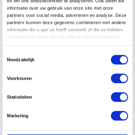
en om ons websiteverkeer te analyseren. Ook delen we
informatie over uw gebruik van onze site met onze
partners voor social media, adverteren en analyse. Deze
partners kunnen deze gegevens combineren met andere
informatie die u aan ze heeft verstrekt of die ze hebben
verzameld op basis van uw gebruik van hun services.
Babe Stoffen kopje koffie
€
17.08
Toestemmingsselectie
Noodzakelijk
Voorkeuren
Statistieken
Nijntje Sailor Knuffel 32cm
– Blauw
€
13.99
Marketing