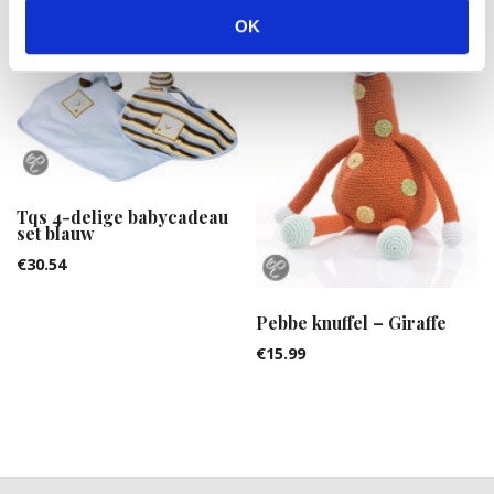
OK
Tqs 4-delige babycadeau
set blauw
€
30.54
Pebbe knuffel – Giraffe
€
15.99