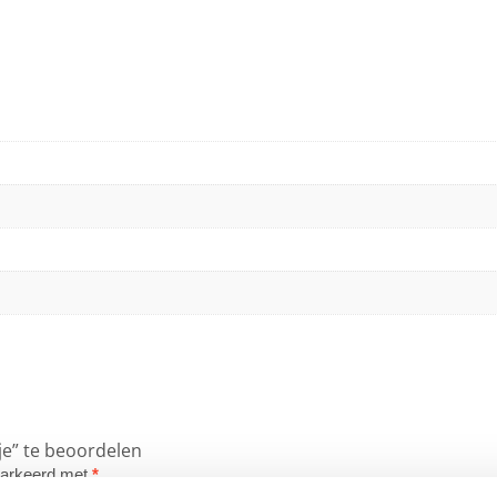
e” te beoordelen
emarkeerd met
*