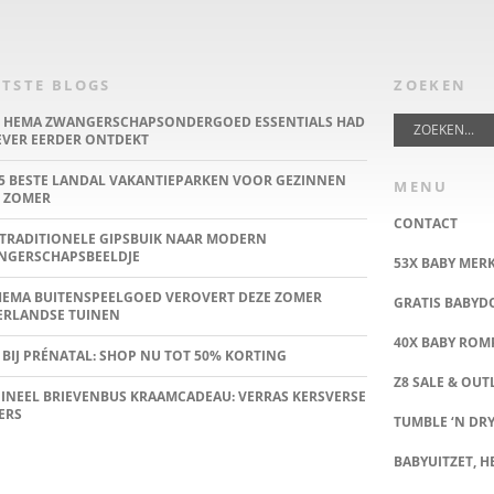
TSTE BLOGS
ZOEKEN
E HEMA ZWANGERSCHAPSONDERGOED ESSENTIALS HAD
IEVER EERDER ONTDEKT
5 BESTE LANDAL VAKANTIEPARKEN VOOR GEZINNEN
MENU
 ZOMER
CONTACT
TRADITIONELE GIPSBUIK NAAR MODERN
NGERSCHAPSBEELDJE
53X BABY MER
HEMA BUITENSPEELGOED VEROVERT DEZE ZOMER
GRATIS BABY
ERLANDSE TUINEN
40X BABY ROMP
 BIJ PRÉNATAL: SHOP NU TOT 50% KORTING
Z8 SALE & OUT
INEEL BRIEVENBUS KRAAMCADEAU: VERRAS KERSVERSE
ERS
TUMBLE ‘N DRY
BABYUITZET, HE