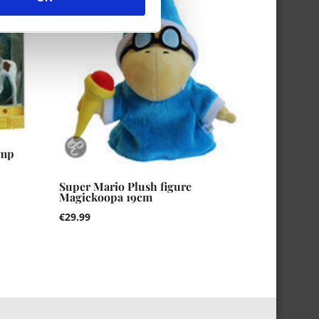
amp
Super Mario Plush figure
Magickoopa 19cm
€
29.99