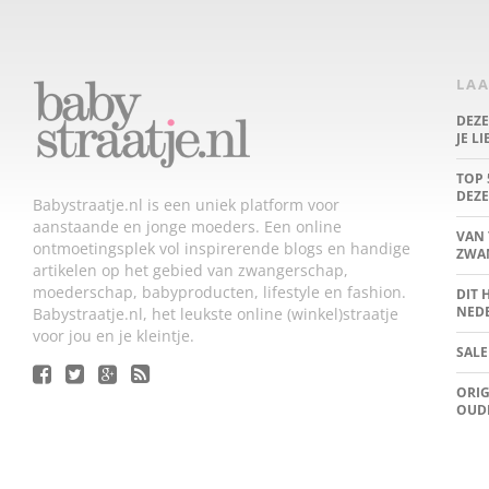
LAA
DEZ
JE L
TOP 
DEZE
Babystraatje.nl is een uniek platform voor
aanstaande en jonge moeders. Een online
VAN 
ontmoetingsplek vol inspirerende blogs en handige
ZWA
artikelen op het gebied van zwangerschap,
moederschap, babyproducten, lifestyle en fashion.
DIT 
NED
Babystraatje.nl, het leukste online (winkel)straatje
voor jou en je kleintje.
SALE
ORIG
OUD