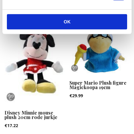
OK
Super Mario Plush figure
Magickoopa 19cm
€
29.99
Disney Minnie mouse
plush 20cm rode jurkje
€
17.22