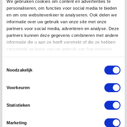
We gebruiken cookies om content en advertenties te
personaliseren, om functies voor social media te bieden
en om ons websiteverkeer te analyseren. Ook delen we
informatie over uw gebruik van onze site met onze
partners voor social media, adverteren en analyse. Deze
partners kunnen deze gegevens combineren met andere
informatie die u aan ze heeft verstrekt of die ze hebben
verzameld op basis van uw gebruik van hun services.
Tuck reis-
activiteitenschaap
Toestemmingsselectie
Noodzakelijk
€
17.99
Voorkeuren
Statistieken
Tqs Blauwe muziek olifant
knuffel
€
42.90
Marketing