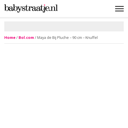
MAMABLOGS
MAMAVLOGS
ZWANGER
BABY
LIFESTYLE
MUSTHAVES
CELEBS
ADVIES
WEBSHOPS
GRATIS
WIN
KORTINGEN
Home
/
Bol.com
/ Maya de Bij Pluche – 90 cm – Knuffel