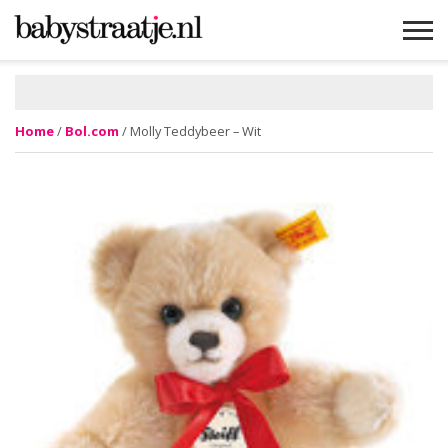
MAMABLOGS
MAMAVLOGS
ZWANGER
BABY
LIFESTYLE
MUSTHAVES
CELEBS
ADVIES
WEBSHOPS
GRATIS
WIN
KORTINGEN
Home
/
Bol.com
/ Molly Teddybeer – Wit