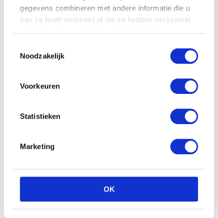
Wing crown Sea world
cartoon orka
gegevens combineren met andere informatie die u
aan ze heeft verstrekt of die ze hebben verzameld
€
10.91
op basis van uw gebruik van hun services.
Toestemmingsselectie
Noodzakelijk
Disney Minnie mouse
Voorkeuren
plush 20cm rode jurkje
€
17.22
Statistieken
Marketing
OK