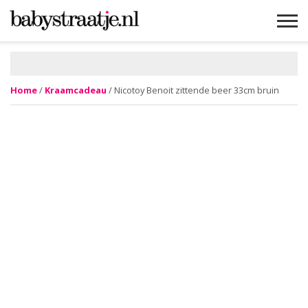
MAMABLOGS
MAMAVLOGS
ZWANGER
BABY
LIFESTYLE
MUSTHAVES
CELEBS
ADVIES
WEBSHOPS
GRATIS
WIN
KORTINGEN
Home
/
Kraamcadeau
/ Nicotoy Benoit zittende beer 33cm bruin