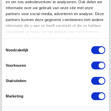
en om ons websiteverkeer te analyseren. Ook delen we
informatie over uw gebruik van onze site met onze
partners voor social media, adverteren en analyse. Deze
partners kunnen deze gegevens combineren met andere
informatie die u aan ze heeft verstrekt of die ze hebben
verzameld op basis van uw gebruik van hun services.
Toestemmingsselectie
Babe Stoffen kopje koffie
Noodzakelijk
€
17.08
Voorkeuren
Statistieken
Disney Minnie mouse
plush 20cm rode jurkje
€
17.22
Marketing