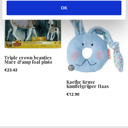
OK
Triple crown beauties
Mare &amp foal pinto
€
23.43
Kaethe Kruse
Knuffelgrijper Haas
€
12.90