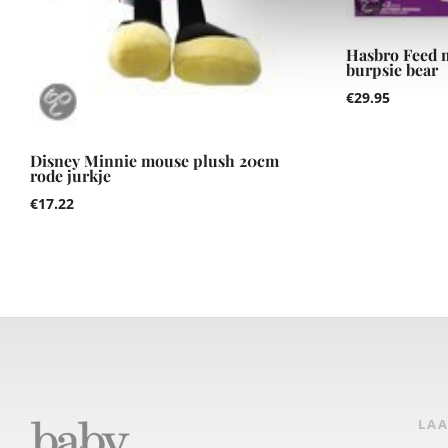
Hasbro Feed m
burpsie bear
€
29.95
Disney Minnie mouse plush 20cm
rode jurkje
€
17.22
LAA