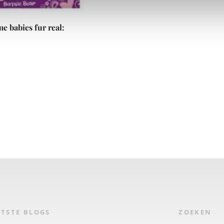
e babies fur real:
TSTE BLOGS
ZOEKEN