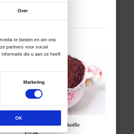
Over
 media te bieden en om ons
ze partners voor social
nformatie die u aan ze heeft
Marketing
OK
)
Babe Stoffen kopje koffie
€
17.08