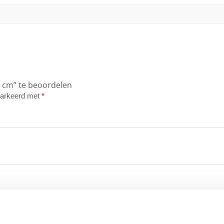
0 cm” te beoordelen
emarkeerd met
*