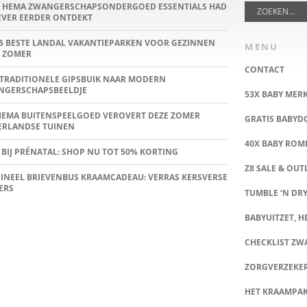
E HEMA ZWANGERSCHAPSONDERGOED ESSENTIALS HAD
IEVER EERDER ONTDEKT
5 BESTE LANDAL VAKANTIEPARKEN VOOR GEZINNEN
MENU
 ZOMER
CONTACT
TRADITIONELE GIPSBUIK NAAR MODERN
NGERSCHAPSBEELDJE
53X BABY MER
HEMA BUITENSPEELGOED VEROVERT DEZE ZOMER
GRATIS BABY
ERLANDSE TUINEN
40X BABY ROMP
 BIJ PRÉNATAL: SHOP NU TOT 50% KORTING
Z8 SALE & OUT
INEEL BRIEVENBUS KRAAMCADEAU: VERRAS KERSVERSE
ERS
TUMBLE ‘N DRY
BABYUITZET, HE
CHECKLIST Z
ZORGVERZEKE
HET KRAAMPA