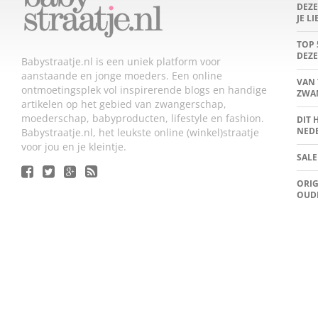
DEZ
JE L
TOP 
DEZE
Babystraatje.nl is een uniek platform voor
aanstaande en jonge moeders. Een online
VAN 
ontmoetingsplek vol inspirerende blogs en handige
ZWA
artikelen op het gebied van zwangerschap,
moederschap, babyproducten, lifestyle en fashion.
DIT 
NED
Babystraatje.nl, het leukste online (winkel)straatje
voor jou en je kleintje.
SALE
ORIG
OUD