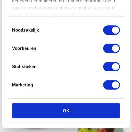
gegevens combineren met andere informatie die u
aan ze heeft verstrekt of die ze hebben verzameld
op basis van uw gebruik van hun services.
Tqs Blauwe muziek olifant
Toestemmingsselectie
knuffel
Noodzakelijk
€
42.90
Voorkeuren
Nattou Cappuccino
muziektrekker ezel
€
25.99
Statistieken
Marketing
OK