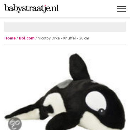
MAMABLOGS
MAMAVLOGS
ZWANGER
BABY
LIFESTYLE
MUSTHAVES
CELEBS
ADVIES
WEBSHOPS
GRATIS
WIN
KORTINGEN
Home
/
Bol.com
/ Nicotoy Orka – Knuffel – 30 cm