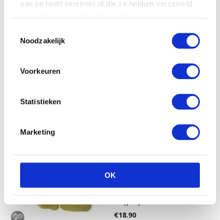
aan ze heeft verstrekt of die ze hebben verzameld
op basis van uw gebruik van hun services.
Nijntje Sailor Knuffel 32cm
Toestemmingsselectie
– Blauw
Noodzakelijk
€
13.99
Voorkeuren
Statistieken
Marketing
OK
Kaethe Kruse Knuffeldier
Vogeltje
€
18.90