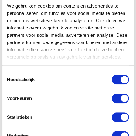
Gerelateerde producten
We gebruiken cookies om content en advertenties te
personaliseren, om functies voor social media te bieden
en om ons websiteverkeer te analyseren. Ook delen we
informatie over uw gebruik van onze site met onze
partners voor social media, adverteren en analyse. Deze
partners kunnen deze gegevens combineren met andere
informatie die u aan ze heeft verstrekt of die ze hebben
verzameld op basis van uw gebruik van hun services.
Triple crown beauties
Toestemmingsselectie
Mare &amp foal pinto
Noodzakelijk
€
23.43
Kaethe Kruse
Voorkeuren
Knuffelgrijper Haas
€
12.90
Statistieken
Marketing