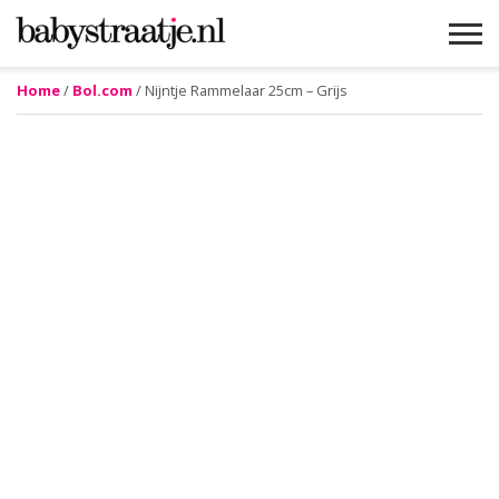
Home
/
Bol.com
/ Nijntje Rammelaar 25cm – Grijs
MAMABLOGS
MAMAVLOGS
ZWANGER
BABY
LIFESTYLE
MUSTHAVES
CELEBS
ADVIES
WEBSHOPS
GRATIS
WIN
KORTINGEN