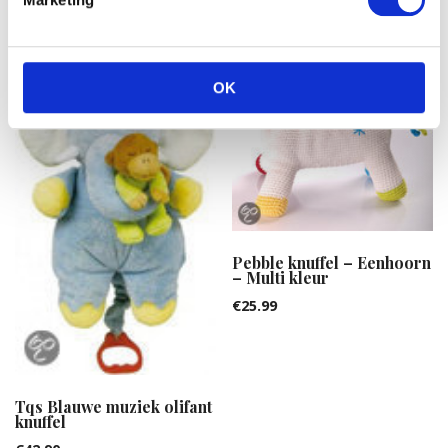
OK
Pebble knuffel – Eenhoorn
– Multi kleur
€
25.99
Tqs Blauwe muziek olifant
knuffel