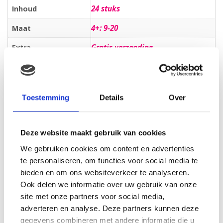
24 stuks
Inhoud
4+: 9-20
Maat
Gratis verzending
Extra
Active Fit
Soort
Midpak
Verpakking
Toestemming
Details
Over
Beoordelingen
Deze website maakt gebruik van cookies
Er zijn nog geen beoordelingen.
We gebruiken cookies om content en advertenties
Wees de eerste om “Pampers Active Fit – Maat 4+
te personaliseren, om functies voor social media te
Midpak 24 stuks” te beoordelen
bieden en om ons websiteverkeer te analyseren.
Je e-mailadres wordt niet gepubliceerd.
Vereiste velden zijn
Ook delen we informatie over uw gebruik van onze
gemarkeerd met
*
site met onze partners voor social media,
Je waardering
*
adverteren en analyse. Deze partners kunnen deze
Je beoordeling
*
gegevens combineren met andere informatie die u