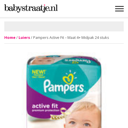
MAMABLOGS
MAMAVLOGS
ZWANGER
BABY
LIFESTYLE
MUSTHAVES
CELEBS
ADVIES
WEBSHOPS
GRATIS
WIN
KORTINGEN
Home
/
Luiers
/ Pampers Active Fit – Maat 4+ Midpak 24 stuks