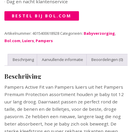
· Dag en nacht klantenservice
BESTEL BIJ BOL.COM
Artikelnummer:
4015400618928
Categorieën:
Babyverzorging
,
Bol.com
,
Luiers
,
Pampers
Beschrijving
Aanvullende informatie
Beoordelingen (0)
Beschrijving
Pampers Active Fit van Pampers luiers uit het Pampers
Premium Protection assortiment houden je baby tot 12
uur lang droog. Daarnaast passen ze perfect rond de
taille, de benen en de billetjes, voor de beste, droge
pasvorm. Ze hebben een nieuwe, langere laag die nog
beter absorbeert, hoe je baby zich ook beweegt. De
sterke kleefstrips en super rekbare zijkanten geven