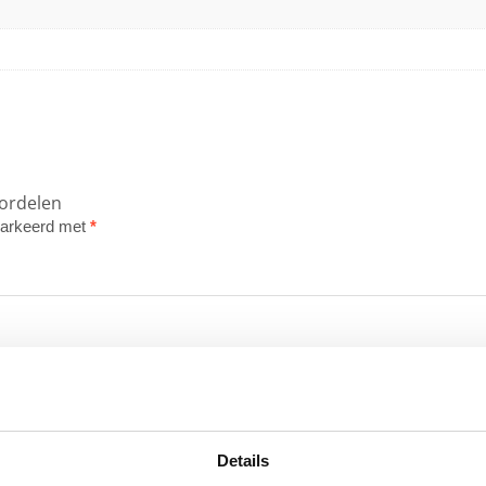
oordelen
emarkeerd met
*
Details