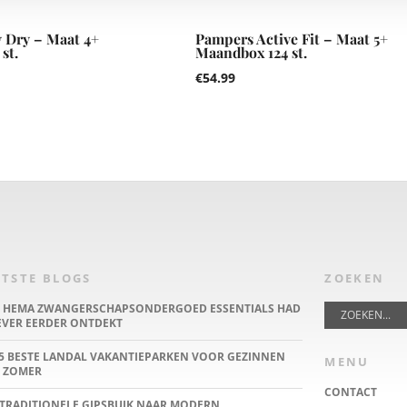
 Dry – Maat 4+
Pampers Active Fit – Maat 5+
st.
Maandbox 124 st.
€
54.99
TSTE BLOGS
ZOEKEN
E HEMA ZWANGERSCHAPSONDERGOED ESSENTIALS HAD
IEVER EERDER ONTDEKT
5 BESTE LANDAL VAKANTIEPARKEN VOOR GEZINNEN
MENU
 ZOMER
CONTACT
TRADITIONELE GIPSBUIK NAAR MODERN