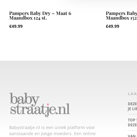
Pampers Baby Dry – Maat 6
Pampers Baby
Maandbox 124 st.
Maandbox 152 
€
49.99
€
49.99
LAA
DEZ
JE L
TOP 
DEZE
Babystraatje.nl is een uniek platform voor
aanstaande en jonge moeders. Een online
VAN 