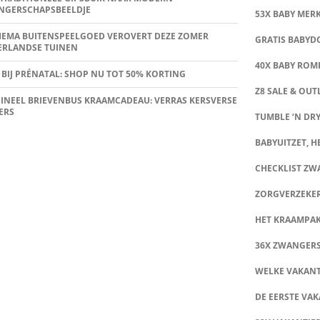
NGERSCHAPSBEELDJE
53X BABY MER
HEMA BUITENSPEELGOED VEROVERT DEZE ZOMER
GRATIS BABY
ERLANDSE TUINEN
40X BABY ROMP
 BIJ PRÉNATAL: SHOP NU TOT 50% KORTING
Z8 SALE & OUT
INEEL BRIEVENBUS KRAAMCADEAU: VERRAS KERSVERSE
ERS
TUMBLE ‘N DRY
BABYUITZET, HE
CHECKLIST Z
ZORGVERZEKE
HET KRAAMPA
36X ZWANGER
WELKE VAKANT
DE EERSTE VAK