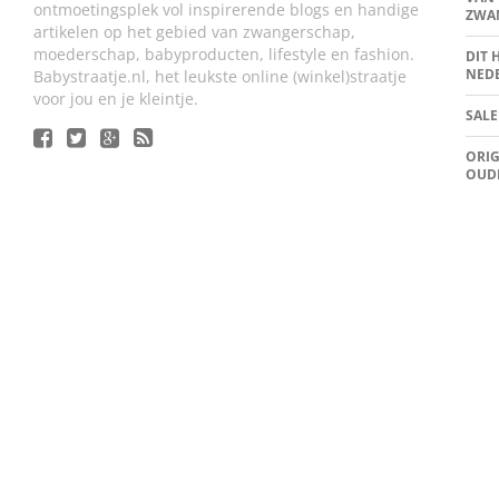
ontmoetingsplek vol inspirerende blogs en handige
ZWA
artikelen op het gebied van zwangerschap,
moederschap, babyproducten, lifestyle en fashion.
DIT 
NED
Babystraatje.nl, het leukste online (winkel)straatje
voor jou en je kleintje.
SALE
ORIG
OUD