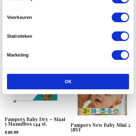
Voorkeuren
Gerelateerde producten
Statistieken
Marketing
OK
Pampers Baby Dry – Maat
5 Maandbox 144 st.
Pampers New Baby Mini 2
58ST
€
49.99