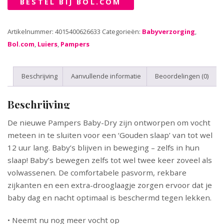
BESTEL BIJ BOL.COM
Artikelnummer:
4015400626633
Categorieën:
Babyverzorging
,
Bol.com
,
Luiers
,
Pampers
Beschrijving
Aanvullende informatie
Beoordelingen (0)
Beschrijving
De nieuwe Pampers Baby-Dry zijn ontworpen om vocht
meteen in te sluiten voor een ‘Gouden slaap’ van tot wel
12 uur lang. Baby’s blijven in beweging – zelfs in hun
slaap! Baby’s bewegen zelfs tot wel twee keer zoveel als
volwassenen. De comfortabele pasvorm, rekbare
zijkanten en een extra-drooglaagje zorgen ervoor dat je
baby dag en nacht optimaal is beschermd tegen lekken.
• Neemt nu nog meer vocht op