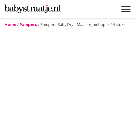
Home
/
Pampers
/ Pampers Baby Dry – Maat 4+ Jumbopak 54 stuks
MAMABLOGS
MAMAVLOGS
ZWANGER
BABY
LIFESTYLE
MUSTHAVES
CELEBS
ADVIES
WEBSHOPS
GRATIS
WIN
KORTINGEN