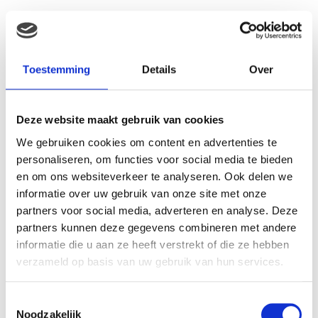
Beoordelingen
Er zijn nog geen beoordelingen.
Toestemming
Details
Over
Wees de eerste om “Pampers Baby Dry – Maat 4+
Jumbopak 54 stuks” te beoordelen
Je e-mailadres wordt niet gepubliceerd.
Vereiste velden zijn
Deze website maakt gebruik van cookies
gemarkeerd met
*
We gebruiken cookies om content en advertenties te
Je waardering
*
personaliseren, om functies voor social media te bieden
Je beoordeling
*
en om ons websiteverkeer te analyseren. Ook delen we
informatie over uw gebruik van onze site met onze
partners voor social media, adverteren en analyse. Deze
partners kunnen deze gegevens combineren met andere
Naam
*
informatie die u aan ze heeft verstrekt of die ze hebben
verzameld op basis van uw gebruik van hun services.
E-mail
*
Toestemmingsselectie
Noodzakelijk