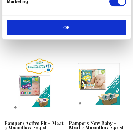
Marketing
Pampers Baby Dry – Maat
6 Maandbox 124 st.
Pampers Baby Dry Maxi
Plus 4+ 28st
OK
€
49.99
€
12.13
Pampers Active Fit – Maat
Pampers New Baby –
3 Maandbox 204 st.
Maat 2 Maandbox 240 st.