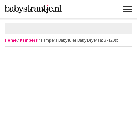
MAMABLOGS
MAMAVLOGS
ZWANGER
BABY
LIFESTYLE
MUSTHAVES
CELEBS
ADVIES
WEBSHOPS
GRATIS
WIN
KORTINGEN
Home
/
Pampers
/ Pampers Baby luier Baby Dry Maat 3 -120st