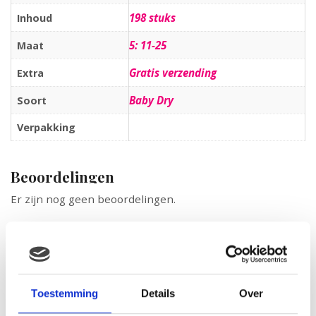
198 stuks
Inhoud
5: 11-25
Maat
Gratis verzending
Extra
Baby Dry
Soort
Verpakking
Beoordelingen
Er zijn nog geen beoordelingen.
Wees de eerste om “Pampers Baby luier Baby Dry Maat
5 – 198 stuks” te beoordelen
Je e-mailadres wordt niet gepubliceerd.
Vereiste velden zijn
gemarkeerd met
*
Toestemming
Details
Over
Je waardering
*
Je beoordeling
*