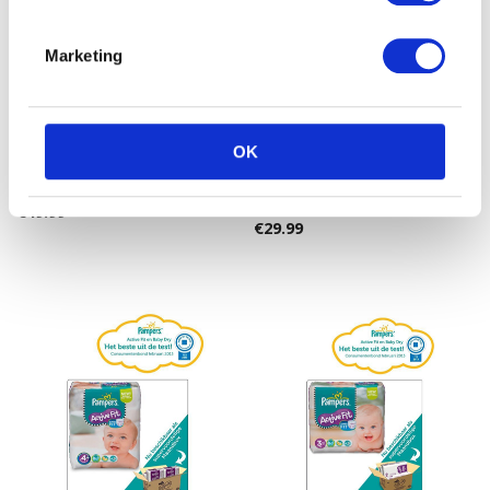
Marketing
OK
Pampers Baby Dry – Maat
Pampers Baby-Dry maat
5 Maandbox 144 st.
3 Midi (4-9 kg) Mega Plus
Pa
€
49.99
€
29.99