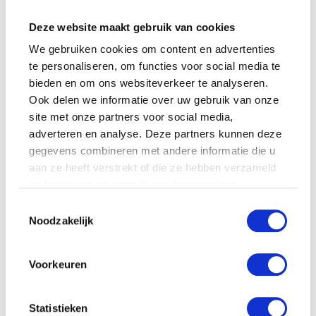
Deze website maakt gebruik van cookies
We gebruiken cookies om content en advertenties
te personaliseren, om functies voor social media te
Naam
*
bieden en om ons websiteverkeer te analyseren.
Ook delen we informatie over uw gebruik van onze
E-mail
*
site met onze partners voor social media,
adverteren en analyse. Deze partners kunnen deze
gegevens combineren met andere informatie die u
aan ze heeft verstrekt of die ze hebben verzameld
op basis van uw gebruik van hun services.
Toestemmingsselectie
Noodzakelijk
Gerelateerde producten
Voorkeuren
Statistieken