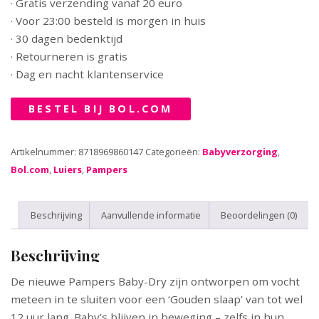
· Gratis verzending vanaf 20 euro
· Voor 23:00 besteld is morgen in huis
· 30 dagen bedenktijd
· Retourneren is gratis
· Dag en nacht klantenservice
BESTEL BIJ BOL.COM
Artikelnummer:
8718969860147
Categorieën:
Babyverzorging
,
Bol.com
,
Luiers
,
Pampers
Beschrijving
Aanvullende informatie
Beoordelingen (0)
Beschrijving
De nieuwe Pampers Baby-Dry zijn ontworpen om vocht
meteen in te sluiten voor een ‘Gouden slaap’ van tot wel
12 uur lang. Baby’s blijven in beweging – zelfs in hun