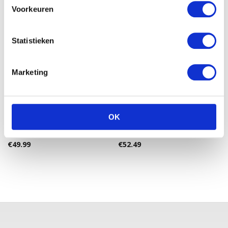
Voorkeuren
Statistieken
Marketing
OK
Pampers Baby Dry – Maat
Pampers New Baby –
4+ Maandbox 152 st.
Maat 2 Maandbox 240 st.
€
49.99
€
52.49