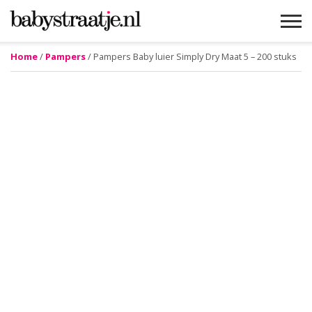
Home
/
Pampers
/ Pampers Baby luier Simply Dry Maat 5 – 200 stuks
MAMABLOGS
MAMAVLOGS
ZWANGER
BABY
LIFESTYLE
MUSTHAVES
CELEBS
ADVIES
WEBSHOPS
GRATIS
WIN
KORTINGEN