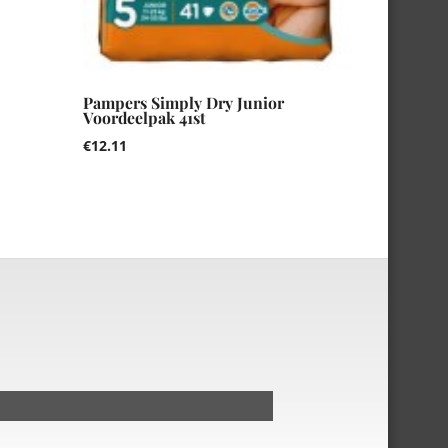
Pampers Simply Dry Junior
Voordeelpak 41st
€
12.11