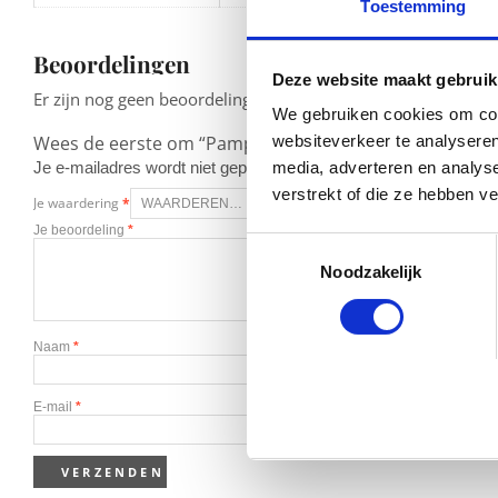
Toestemming
Beoordelingen
Deze website maakt gebruik
Er zijn nog geen beoordelingen.
We gebruiken cookies om cont
Wees de eerste om “Pampers Midpack Maat 2 (Mini) 3-6 
websiteverkeer te analyseren
Je e-mailadres wordt niet gepubliceerd.
Vereiste velden zijn g
media, adverteren en analys
verstrekt of die ze hebben v
Je waardering
*
Je beoordeling
*
Toestemmingsselectie
Noodzakelijk
Naam
*
E-mail
*