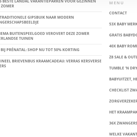
5 BESTE LANDAL VAKANTIEPARKEN VOOR GEZINNEN
MENU
 ZOMER
CONTACT
TRADITIONELE GIPSBUIK NAAR MODERN
NGERSCHAPSBEELDJE
53X BABY MER
HEMA BUITENSPEELGOED VEROVERT DEZE ZOMER
GRATIS BABY
ERLANDSE TUINEN
40X BABY ROMP
 BIJ PRÉNATAL: SHOP NU TOT 50% KORTING
Z8 SALE & OUT
INEEL BRIEVENBUS KRAAMCADEAU: VERRAS KERSVERSE
ERS
TUMBLE ‘N DRY
BABYUITZET, HE
CHECKLIST Z
ZORGVERZEKE
HET KRAAMPA
36X ZWANGER
WELKE VAKANT