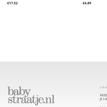
€
17.52
€
4.89
LAA
DEZ
JE L