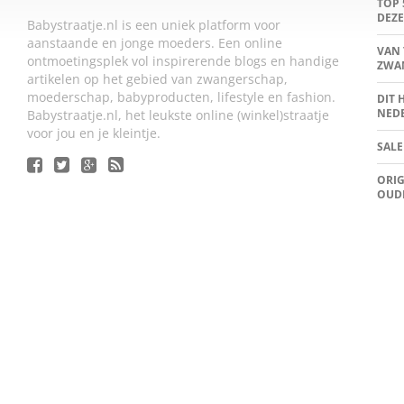
TOP 
DEZE
Babystraatje.nl is een uniek platform voor
aanstaande en jonge moeders. Een online
VAN 
ontmoetingsplek vol inspirerende blogs en handige
ZWA
artikelen op het gebied van zwangerschap,
moederschap, babyproducten, lifestyle en fashion.
DIT 
NED
Babystraatje.nl, het leukste online (winkel)straatje
voor jou en je kleintje.
SALE
ORIG
OUD