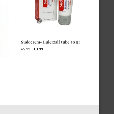
Sudocrem- Luierzalf tube 30 gr
€
5.99
€
3.99