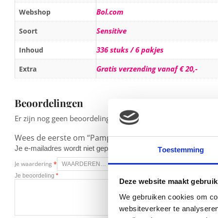
Bol.com
Webshop
Sensitive
Soort
336 stuks / 6 pakjes
Inhoud
Gratis verzending vanaf € 20,-
Extra
Beoordelingen
Er zijn nog geen beoordelingen.
Wees de eerste om “Pampers Sensitive – Doekjes Navul
Je e-mailadres wordt niet gepubliceerd.
Vereiste velden zijn g
Toestemming
Je waardering
*
Je beoordeling
*
Deze website maakt gebruik
We gebruiken cookies om cont
websiteverkeer te analyseren