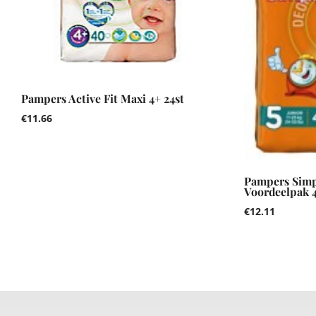
Pampers Active Fit Maxi 4+ 24st
€
11.66
Pampers Simp
Voordeelpak 4
€
12.11