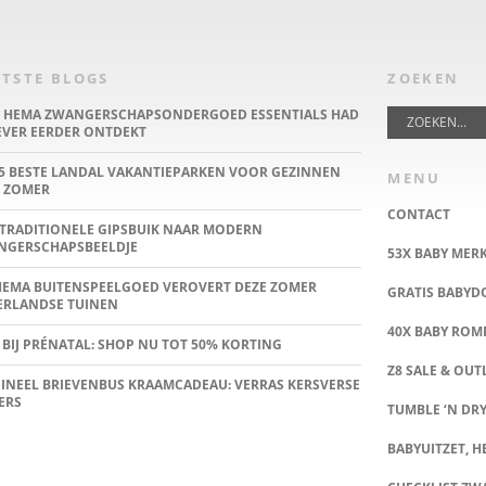
TSTE BLOGS
ZOEKEN
E HEMA ZWANGERSCHAPSONDERGOED ESSENTIALS HAD
IEVER EERDER ONTDEKT
5 BESTE LANDAL VAKANTIEPARKEN VOOR GEZINNEN
MENU
 ZOMER
CONTACT
TRADITIONELE GIPSBUIK NAAR MODERN
NGERSCHAPSBEELDJE
53X BABY MER
HEMA BUITENSPEELGOED VEROVERT DEZE ZOMER
GRATIS BABY
ERLANDSE TUINEN
40X BABY ROMP
 BIJ PRÉNATAL: SHOP NU TOT 50% KORTING
Z8 SALE & OUT
INEEL BRIEVENBUS KRAAMCADEAU: VERRAS KERSVERSE
ERS
TUMBLE ‘N DRY
BABYUITZET, HE