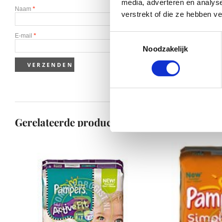
media, adverteren en analys
Naam
*
verstrekt of die ze hebben v
E-mail
*
Toestemmingsselectie
Noodzakelijk
Gerelateerde producten