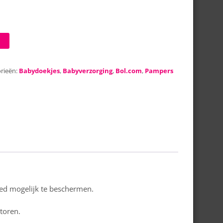
rieën:
Babydoekjes
,
Babyverzorging
,
Bol.com
,
Pampers
oed mogelijk te beschermen.
storen.