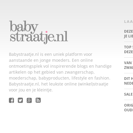
LAA
DEZ
JE L
TOP 
DEZE
Babystraatje.nl is een uniek platform voor
aanstaande en jonge moeders. Een online
VAN 
ontmoetingsplek vol inspirerende blogs en handige
ZWA
artikelen op het gebied van zwangerschap,
moederschap, babyproducten, lifestyle en fashion.
DIT 
NED
Babystraatje.nl, het leukste online (winkel)straatje
voor jou en je kleintje.
SALE
ORIG
OUD