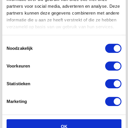
Gerelateerde producten
partners voor social media, adverteren en analyse. Deze
partners kunnen deze gegevens combineren met andere
informatie die u aan ze heeft verstrekt of die ze hebben
verzameld op basis van uw gebruik van hun services.
Toestemmingsselectie
Noodzakelijk
Voorkeuren
Pampers Simply Dry –
Pampers Baby Dry – Maat
Statistieken
Luiers Maat 4 – Jumbo
6 Maandbox 124 st.
box 74st
€
49.99
€
15.99
Marketing
OK