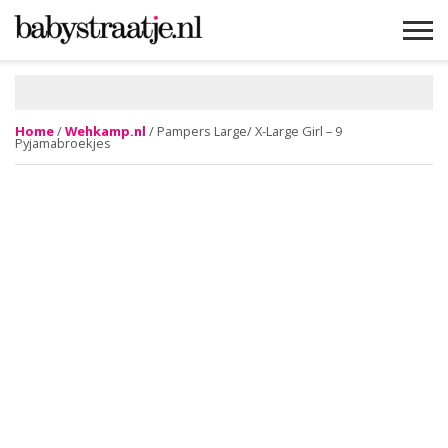
MAMABLOGS
MAMAVLOGS
ZWANGER
BABY
LIFESTYLE
MUSTHAVES
CELEBS
ADVIES
WEBSHOPS
GRATIS
WIN
KORTINGEN
Home
/
Wehkamp.nl
/ Pampers Large/ X-Large Girl – 9
Pyjamabroekjes