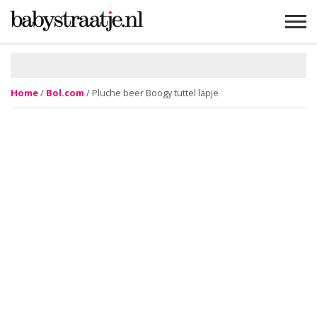
MAMABLOGS
MAMAVLOGS
ZWANGER
BABY
LIFESTYLE
MUSTHAVES
CELEBS
ADVIES
WEBSHOPS
GRATIS
WIN
KORTINGEN
Home
/
Bol.com
/ Pluche beer Boogy tuttel lapje