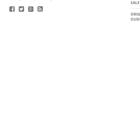
SALE
ORIG
OUD