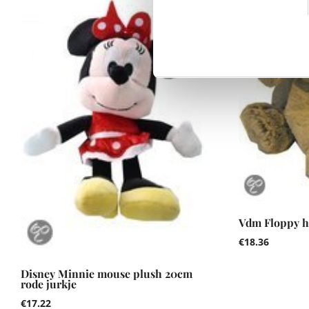
Vdm Floppy h
€
18.36
Disney Minnie mouse plush 20cm
rode jurkje
€
17.22