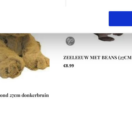
ZEELEEUW MET BEANS (27CM
€
8.99
ond 27cm donkerbruin