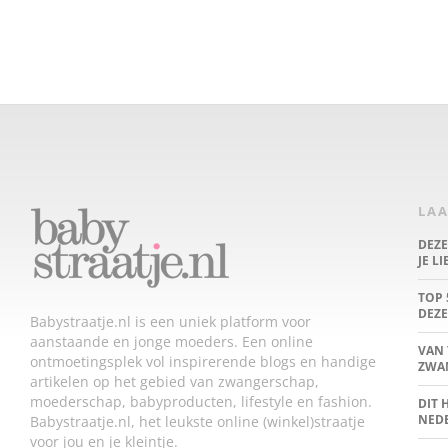
LAA
DEZ
JE L
TOP 
DEZE
Babystraatje.nl is een uniek platform voor
aanstaande en jonge moeders. Een online
VAN 
ontmoetingsplek vol inspirerende blogs en handige
ZWA
artikelen op het gebied van zwangerschap,
moederschap, babyproducten, lifestyle en fashion.
DIT 
NED
Babystraatje.nl, het leukste online (winkel)straatje
voor jou en je kleintje.