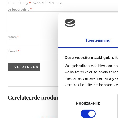
Je waardering
*
Je beoordeling
*
Naam
*
Toestemming
E-mail
*
Deze website maakt gebruik
We gebruiken cookies om cont
websiteverkeer te analyseren
media, adverteren en analys
verstrekt of die ze hebben v
Gerelateerde producten
Toestemmingsselectie
Noodzakelijk