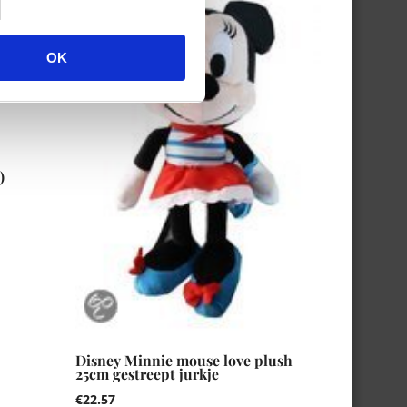
OK
)
Disney Minnie mouse love plush
25cm gestreept jurkje
€
22.57