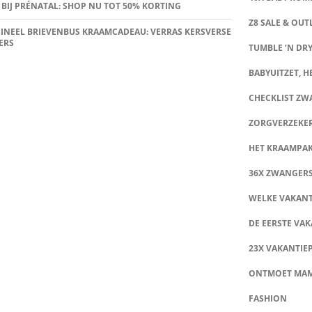
 BIJ PRÉNATAL: SHOP NU TOT 50% KORTING
Z8 SALE & OUT
INEEL BRIEVENBUS KRAAMCADEAU: VERRAS KERSVERSE
ERS
TUMBLE ‘N DRY
BABYUITZET, HE
CHECKLIST Z
ZORGVERZEKE
HET KRAAMPA
36X ZWANGER
WELKE VAKANT
DE EERSTE VAK
23X VAKANTIE
ONTMOET MA
FASHION