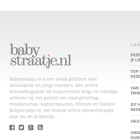
LAA
DEZ
JE L
TOP 
DEZE
Babystraatje.nl is een uniek platform voor
aanstaande en jonge moeders. Een online
VAN 
ontmoetingsplek vol inspirerende blogs en handige
ZWA
artikelen op het gebied van zwangerschap,
moederschap, babyproducten, lifestyle en fashion.
DIT 
NED
Babystraatje.nl, het leukste online (winkel)straatje
voor jou en je kleintje.
SALE
ORIG
OUD