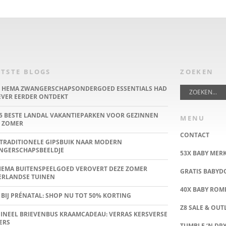
TSTE BLOGS
ZOEKEN
E HEMA ZWANGERSCHAPSONDERGOED ESSENTIALS HAD
IEVER EERDER ONTDEKT
5 BESTE LANDAL VAKANTIEPARKEN VOOR GEZINNEN
MENU
 ZOMER
CONTACT
TRADITIONELE GIPSBUIK NAAR MODERN
NGERSCHAPSBEELDJE
53X BABY MER
HEMA BUITENSPEELGOED VEROVERT DEZE ZOMER
GRATIS BABY
ERLANDSE TUINEN
40X BABY ROMP
 BIJ PRÉNATAL: SHOP NU TOT 50% KORTING
Z8 SALE & OUT
INEEL BRIEVENBUS KRAAMCADEAU: VERRAS KERSVERSE
ERS
TUMBLE ‘N DRY