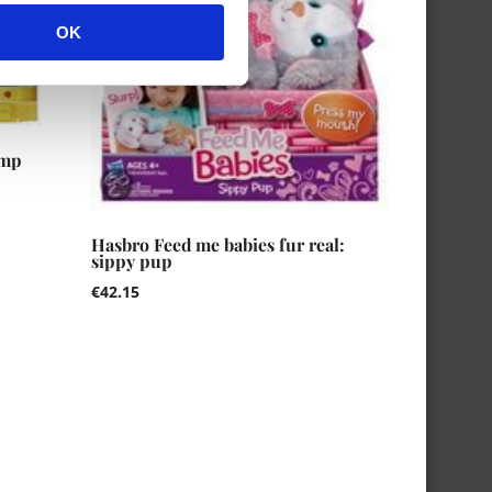
OK
amp
Hasbro Feed me babies fur real:
sippy pup
€
42.15