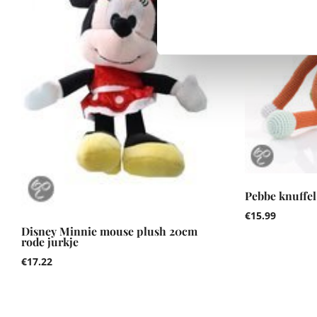
Pebbe knuffel
€
15.99
Disney Minnie mouse plush 20cm
rode jurkje
€
17.22