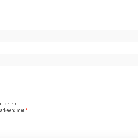
ordelen
emarkeerd met
*