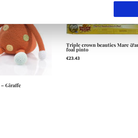
Triple crown beauties Mare &
foal pinto
€
23.43
 – Giraffe