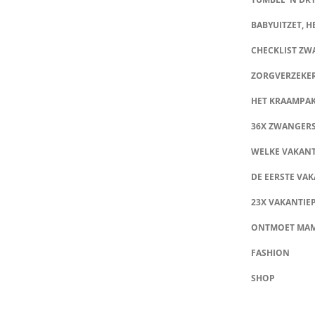
BABYUITZET, HE
CHECKLIST Z
ZORGVERZEKE
HET KRAAMPA
36X ZWANGER
WELKE VAKANT
DE EERSTE VAK
23X VAKANTIE
ONTMOET MA
FASHION
SHOP