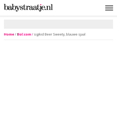
MAMABLOGS
MAMAVLOGS
ZWANGER
BABY
LIFESTYLE
MUSTHAVES
CELEBS
ADVIES
WEBSHOPS
GRATIS
WIN
KORTINGEN
Home
/
Bol.com
/ sigikid Beer Sweety, blauwe sjaal