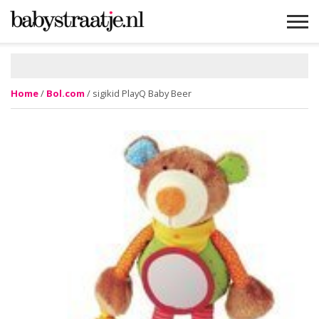
MAMABLOGS
MAMAVLOGS
ZWANGER
BABY
LIFESTYLE
MUSTHAVES
CELEBS
ADVIES
WEBSHOPS
GRATIS
WIN
KORTINGEN
Home
/
Bol.com
/ sigikid PlayQ Baby Beer