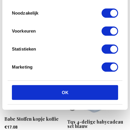
Toestemmingsselectie
Nattou Cappuccino knuffel
Noodzakelijk
ezel
€
18.99
Disney Minnie mouse
Voorkeuren
plush 20cm gestreept
jurkje
€
17.22
Statistieken
Marketing
OK
Babe Stoffen kopje koffie
Tqs 4-delige babycadeau
set blauw
€
17.08