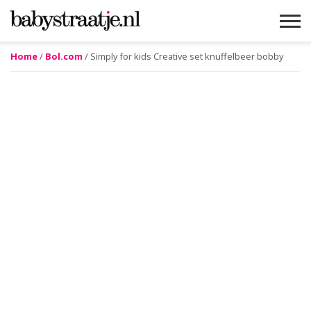
Home
/
Bol.com
/ Simply for kids Creative set knuffelbeer bobby
MAMABLOGS
MAMAVLOGS
ZWANGER
BABY
LIFESTYLE
MUSTHAVES
CELEBS
ADVIES
WEBSHOPS
GRATIS
WIN
KORTINGEN