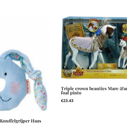
Triple crown beauties Mare &
foal pinto
€
23.43
Knuffelgrijper Haas