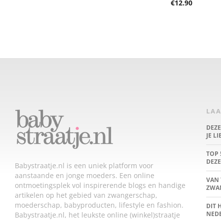
€
12.90
LAA
DEZ
JE L
TOP 
DEZE
Babystraatje.nl is een uniek platform voor
aanstaande en jonge moeders. Een online
VAN 
ontmoetingsplek vol inspirerende blogs en handige
ZWA
artikelen op het gebied van zwangerschap,
moederschap, babyproducten, lifestyle en fashion.
DIT 
NED
Babystraatje.nl, het leukste online (winkel)straatje