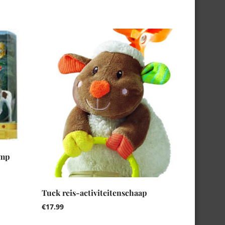
amp
Tuck reis-activiteitenschaap
€
17.99