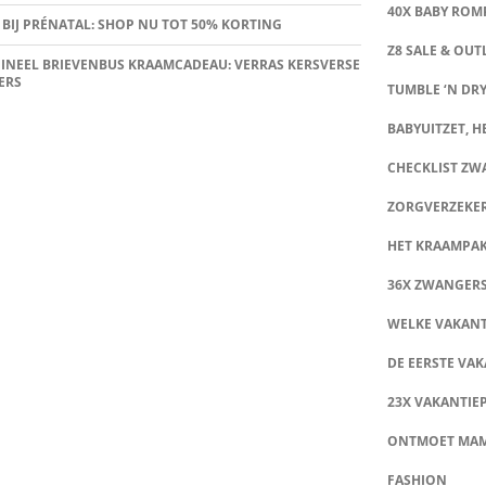
40X BABY ROMP
 BIJ PRÉNATAL: SHOP NU TOT 50% KORTING
Z8 SALE & OUT
INEEL BRIEVENBUS KRAAMCADEAU: VERRAS KERSVERSE
ERS
TUMBLE ‘N DRY
BABYUITZET, HE
CHECKLIST Z
ZORGVERZEKE
HET KRAAMPA
36X ZWANGER
WELKE VAKANT
DE EERSTE VAK
23X VAKANTIE
ONTMOET MA
FASHION