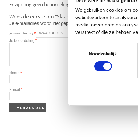
Deze website maakt gebruik
Er zijn nog geen beoordelingen.
We gebruiken cookies om cont
Wees de eerste om “Slaap-Lekker-Beer – Blauw” te beo
websiteverkeer te analyseren
Je e-mailadres wordt niet gepubliceerd.
Vereiste velden zijn g
media, adverteren en analys
verstrekt of die ze hebben v
Je waardering
*
Je beoordeling
*
Toestemmingsselectie
Noodzakelijk
Naam
*
E-mail
*