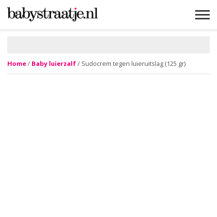
MAMABLOGS
MAMAVLOGS
ZWANGER
BABY
LIFESTYLE
MUSTHAVES
CELEBS
ADVIES
WEBSHOPS
GRATIS
WIN
KORTINGEN
Home
/
Baby luierzalf
/ Sudocrem tegen luieruitslag (125 gr)