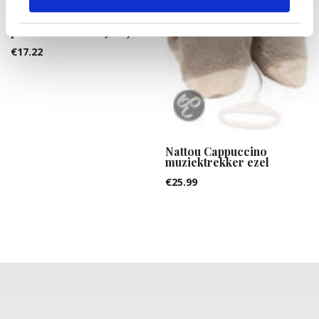
Disney Minnie mouse
plush 20cm rode jurkje
€
17.22
Nattou Cappuccino
muziektrekker ezel
€
25.99