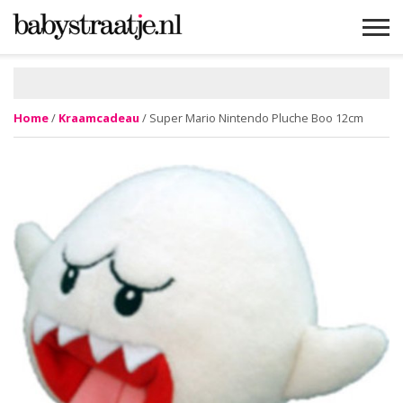
MAMABLOGS
MAMAVLOGS
ZWANGER
BABY
LIFESTYLE
MUSTHAVES
CELEBS
ADVIES
WEBSHOPS
GRATIS
WIN
KORTINGEN
Home
/
Kraamcadeau
/ Super Mario Nintendo Pluche Boo 12cm