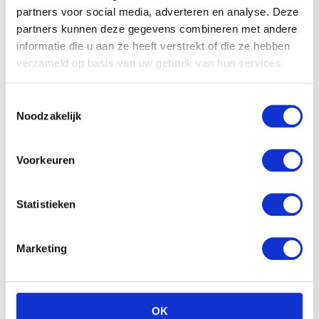
partners voor social media, adverteren en analyse. Deze
partners kunnen deze gegevens combineren met andere
informatie die u aan ze heeft verstrekt of die ze hebben
verzameld op basis van uw gebruik van hun services.
Toestemmingsselectie
Noodzakelijk
WITTE ZEEHOND MET
BEANS (30CM,HT)
Voorkeuren
€
11.99
Statistieken
Pebble knuffel – Eenhoorn
– Multi kleur
€
25.99
Marketing
OK