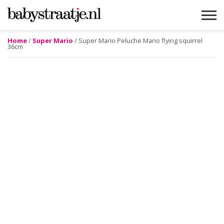
Home
/
Super Mario
/ Super Mario Peluche Mario flying squirrel
36cm
MAMABLOGS
MAMAVLOGS
ZWANGER
BABY
LIFESTYLE
MUSTHAVES
CELEBS
ADVIES
WEBSHOPS
GRATIS
WIN
KORTINGEN