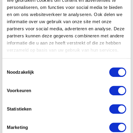
We gebruiken cookies om content en advertenties te
personaliseren, om functies voor social media te bieden
en om ons websiteverkeer te analyseren. Ook delen we
informatie over uw gebruik van onze site met onze
partners voor social media, adverteren en analyse. Deze
partners kunnen deze gegevens combineren met andere
informatie die u aan ze heeft verstrekt of die ze hebben
Hasbro Feed me babies
verzameld op basis van uw gebruik van hun services.
fur real: sippy pup
Vdm Floppy hond 27cm
donkerbruin
€
42.15
Toestemmingsselectie
€
18.36
Noodzakelijk
Voorkeuren
Statistieken
Marketing