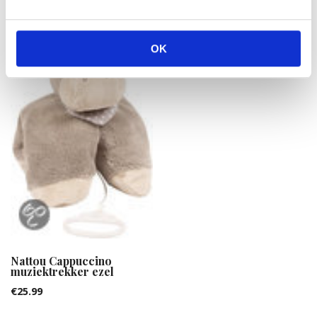
Triple crown beauties
Mare &amp foal pinto
OK
€
23.43
Nattou Cappuccino
muziektrekker ezel
€
25.99