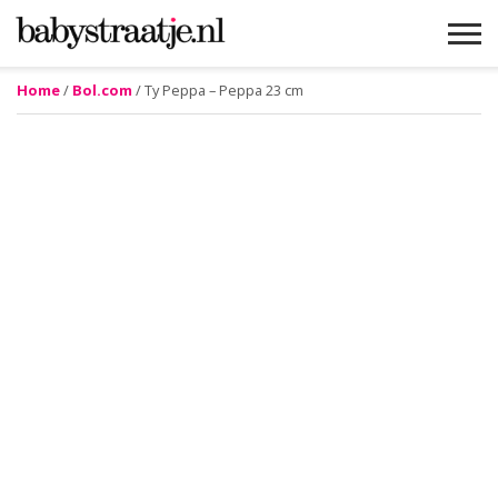
Home
/
Bol.com
/ Ty Peppa – Peppa 23 cm
MAMABLOGS
MAMAVLOGS
ZWANGER
BABY
LIFESTYLE
MUSTHAVES
CELEBS
ADVIES
WEBSHOPS
GRATIS
WIN
KORTINGEN