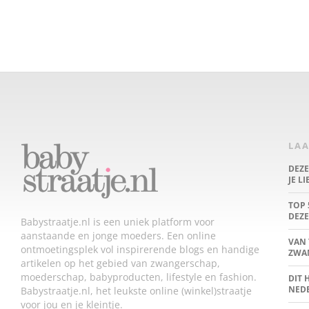
LAA
DEZ
JE L
TOP 
DEZE
Babystraatje.nl is een uniek platform voor
aanstaande en jonge moeders. Een online
VAN 
ontmoetingsplek vol inspirerende blogs en handige
ZWA
artikelen op het gebied van zwangerschap,
moederschap, babyproducten, lifestyle en fashion.
DIT 
NED
Babystraatje.nl, het leukste online (winkel)straatje
voor jou en je kleintje.