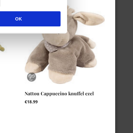
OK
Nattou Cappuccino knuffel ezel
€
18.99