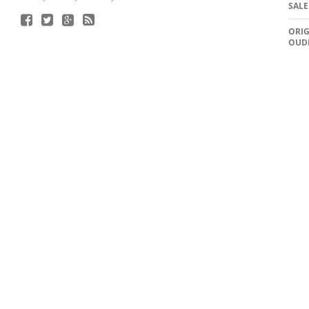
SALE
ORIG
OUD