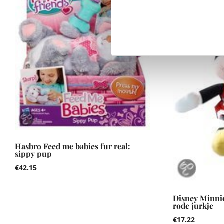
Hasbro Feed me babies fur real:
sippy pup
€
42.15
Disney Minni
rode jurkje
€
17.22