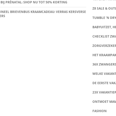
 BIJ PRÉNATAL: SHOP NU TOT 50% KORTING
Z8 SALE & OUT
INEEL BRIEVENBUS KRAAMCADEAU: VERRAS KERSVERSE
ERS
TUMBLE ‘N DRY
BABYUITZET, HE
CHECKLIST Z
ZORGVERZEKE
HET KRAAMPA
36X ZWANGER
WELKE VAKANT
DE EERSTE VAK
23X VAKANTIE
ONTMOET MA
FASHION