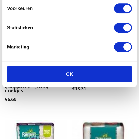
Voorkeuren
Statistieken
Marketing
OK
Pampers New Baby Midi 3
50ST
Pampers Billendoekjes
Parfumvrij – 3 x 64
€
18.31
doekjes
€
6.69