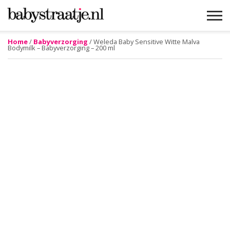
Home
/
Babyverzorging
/ Weleda Baby Sensitive Witte Malva
Bodymilk – Babyverzorging – 200 ml
MAMABLOGS
MAMAVLOGS
ZWANGER
BABY
LIFESTYLE
MUSTHAVES
CELEBS
ADVIES
WEBSHOPS
GRATIS
WIN
KORTINGEN