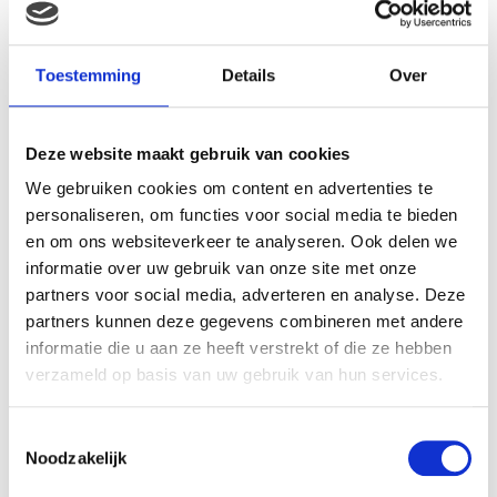
Je e-mailadres wordt niet gepubliceerd.
Vereiste velden zijn
gemarkeerd met
*
Je waardering
*
Toestemming
Details
Over
Je beoordeling
*
Deze website maakt gebruik van cookies
We gebruiken cookies om content en advertenties te
Naam
*
personaliseren, om functies voor social media te bieden
en om ons websiteverkeer te analyseren. Ook delen we
informatie over uw gebruik van onze site met onze
E-mail
*
partners voor social media, adverteren en analyse. Deze
partners kunnen deze gegevens combineren met andere
informatie die u aan ze heeft verstrekt of die ze hebben
verzameld op basis van uw gebruik van hun services.
Toestemmingsselectie
Noodzakelijk
Gerelateerde producten