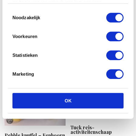
op basis van uw gebruik van hun services.
Toestemmingsselectie
Disney Minnie mouse
Noodzakelijk
plush 20cm rode jurkje
€
17.22
Voorkeuren
Statistieken
Marketing
OK
Tuck reis-
activiteitenschaap
Pebble knuffel – Eenhoorn