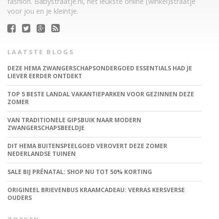
fashion. Babystraatje.nl, het leukste online (winkel)straatje
voor jou en je kleintje.
LAATSTE BLOGS
DEZE HEMA ZWANGERSCHAPSONDERGOED ESSENTIALS HAD JE
LIEVER EERDER ONTDEKT
TOP 5 BESTE LANDAL VAKANTIEPARKEN VOOR GEZINNEN DEZE
ZOMER
VAN TRADITIONELE GIPSBUIK NAAR MODERN
ZWANGERSCHAPSBEELDJE
DIT HEMA BUITENSPEELGOED VEROVERT DEZE ZOMER
NEDERLANDSE TUINEN
SALE BIJ PRÉNATAL: SHOP NU TOT 50% KORTING
ORIGINEEL BRIEVENBUS KRAAMCADEAU: VERRAS KERSVERSE
OUDERS