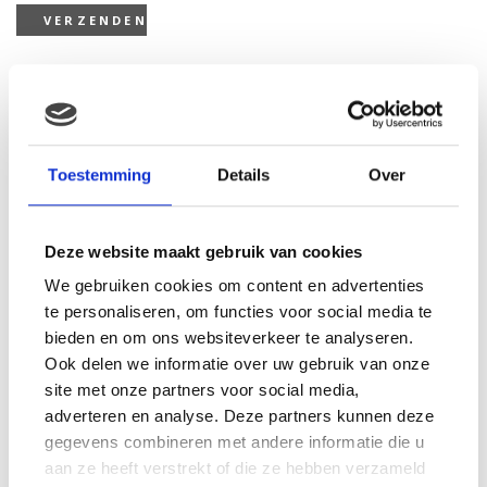
Gerelateerde producten
Toestemming
Details
Over
Deze website maakt gebruik van cookies
We gebruiken cookies om content en advertenties
te personaliseren, om functies voor social media te
bieden en om ons websiteverkeer te analyseren.
Ook delen we informatie over uw gebruik van onze
site met onze partners voor social media,
Tqs 4-delige babycadeau
adverteren en analyse. Deze partners kunnen deze
set blauw
gegevens combineren met andere informatie die u
€
30.54
aan ze heeft verstrekt of die ze hebben verzameld