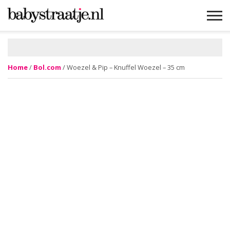
MAMABLOGS
MAMAVLOGS
ZWANGER
BABY
LIFESTYLE
MUSTHAVES
CELEBS
ADVIES
WEBSHOPS
GRATIS
WIN
KORTINGEN
Home
/
Bol.com
/ Woezel & Pip – Knuffel Woezel – 35 cm