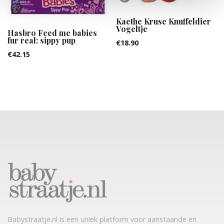
Kaethe Kruse Knuffeldier
Vogeltje
Hasbro Feed me babies
fur real: sippy pup
€
18.90
€
42.15
Babystraatje.nl is een uniek platform voor aanstaande en