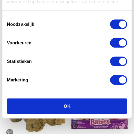
verzameld op basis van uw gebruik van hun services.
Toestemmingsselectie
Noodzakelijk
Nijntje Sailor Knuffel 32cm
– Blauw
Voorkeuren
€
13.99
Statistieken
Marketing
OK