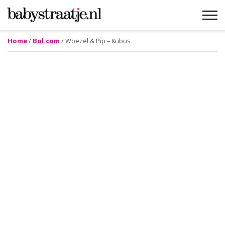
Home
/
Bol.com
/ Woezel & Pip – Kubus
MAMABLOGS
MAMAVLOGS
ZWANGER
BABY
LIFESTYLE
MUSTHAVES
CELEBS
ADVIES
WEBSHOPS
GRATIS
WIN
KORTINGEN