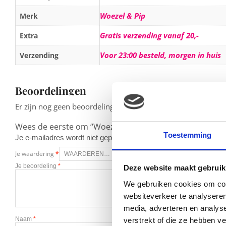
Woezel & Pip
Merk
Gratis verzending vanaf 20,-
Extra
Voor 23:00 besteld, morgen in huis
Verzending
Beoordelingen
Er zijn nog geen beoordelingen.
Wees de eerste om “Woezel & Pip – Woezel 18 cm – Knu
Toestemming
Je e-mailadres wordt niet gepubliceerd.
Vereiste velden zijn g
Je waardering
*
Je beoordeling
*
Deze website maakt gebruik
We gebruiken cookies om cont
websiteverkeer te analyseren
media, adverteren en analys
Naam
*
verstrekt of die ze hebben v