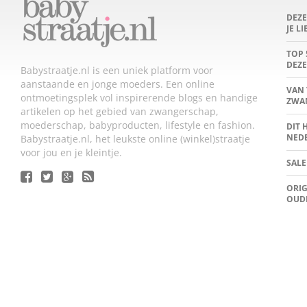
DEZ
JE L
TOP 
DEZE
Babystraatje.nl is een uniek platform voor
aanstaande en jonge moeders. Een online
VAN 
ontmoetingsplek vol inspirerende blogs en handige
ZWA
artikelen op het gebied van zwangerschap,
moederschap, babyproducten, lifestyle en fashion.
DIT 
NED
Babystraatje.nl, het leukste online (winkel)straatje
voor jou en je kleintje.
SALE
ORIG
OUD