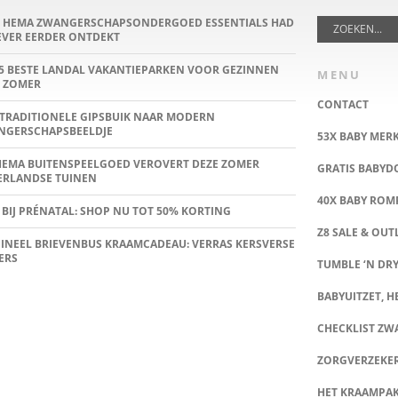
E HEMA ZWANGERSCHAPSONDERGOED ESSENTIALS HAD
IEVER EERDER ONTDEKT
5 BESTE LANDAL VAKANTIEPARKEN VOOR GEZINNEN
MENU
 ZOMER
CONTACT
TRADITIONELE GIPSBUIK NAAR MODERN
NGERSCHAPSBEELDJE
53X BABY MER
HEMA BUITENSPEELGOED VEROVERT DEZE ZOMER
GRATIS BABY
ERLANDSE TUINEN
40X BABY ROMP
 BIJ PRÉNATAL: SHOP NU TOT 50% KORTING
Z8 SALE & OUT
INEEL BRIEVENBUS KRAAMCADEAU: VERRAS KERSVERSE
ERS
TUMBLE ‘N DRY
BABYUITZET, HE
CHECKLIST Z
ZORGVERZEKE
HET KRAAMPA