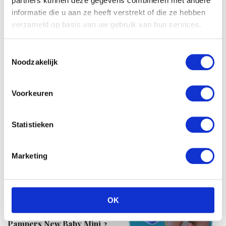
partners kunnen deze gegevens combineren met andere
informatie die u aan ze heeft verstrekt of die ze hebben
verzameld op basis van uw gebruik van hun services.
Pampers Simply Dry Maxi
Voordeelpak 46st
Toestemmingsselectie
Noodzakelijk
€
12.11
Voorkeuren
Statistieken
Marketing
OK
Pampers New Baby Mini 2