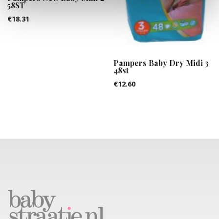
58ST
€
18.31
Pampers Baby Dry Midi 3
48st
€
12.60