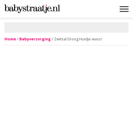
MAMABLOGS
MAMAVLOGS
ZWANGER
BABY
LIFESTYLE
MUSTHAVES
CELEBS
ADVIES
WEBSHOPS
GRATIS
WIN
KORTINGEN
Home
/
Babyverzorging
/ Zwitsal Droog Huidje wascr