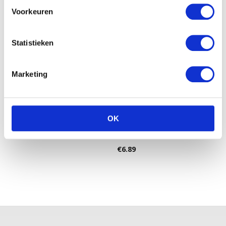
Voorkeuren
Statistieken
Marketing
Pampers Active Fit Midi 3
Zwitsal Zeepvrije wasgel
48ST
Gewaardeerd
€
17.52
OK
5.00
uit 5
€
6.89