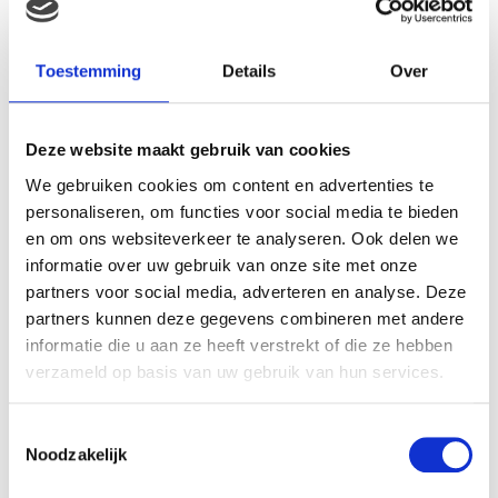
Gerelateerde producten
Toestemming
Details
Over
Deze website maakt gebruik van cookies
We gebruiken cookies om content en advertenties te
personaliseren, om functies voor social media te bieden
en om ons websiteverkeer te analyseren. Ook delen we
informatie over uw gebruik van onze site met onze
partners voor social media, adverteren en analyse. Deze
partners kunnen deze gegevens combineren met andere
Pampers Babydoekjes
Pampers New Baby 1
informatie die u aan ze heeft verstrekt of die ze hebben
Fresh Navul 64st
verzameld op basis van uw gebruik van hun services.
€
13.16
€
2.89
Toestemmingsselectie
Noodzakelijk