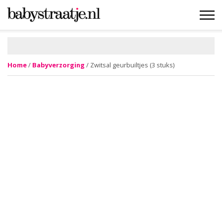
MAMABLOGS
MAMAVLOGS
ZWANGER
BABY
LIFESTYLE
MUSTHAVES
CELEBS
ADVIES
WEBSHOPS
GRATIS
WIN
KORTINGEN
Home
/
Babyverzorging
/ Zwitsal geurbuiltjes (3 stuks)