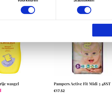
Voorkeuren
Statistieken
rije wasgel
Pampers Active Fit Midi 3 48ST
d
€
17.52