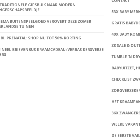
CONTACT
TRADITIONELE GIPSBUIK NAAR MODERN
NGERSCHAPSBEELDJE
53X BABY MER
HEMA BUITENSPEELGOED VEROVERT DEZE ZOMER
GRATIS BABY
ERLANDSE TUINEN
40X BABY ROMP
 BIJ PRÉNATAL: SHOP NU TOT 50% KORTING
Z8 SALE & OUT
INEEL BRIEVENBUS KRAAMCADEAU: VERRAS KERSVERSE
ERS
TUMBLE ‘N DRY
BABYUITZET, HE
CHECKLIST Z
ZORGVERZEKE
HET KRAAMPA
36X ZWANGER
WELKE VAKANT
DE EERSTE VAK