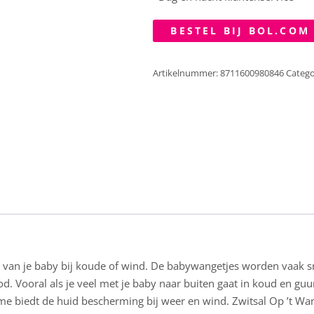
BESTEL BIJ BOL.COM
Artikelnummer:
8711600980846
Catego
van je baby bij koude of wind. De babywangetjes worden vaak sne
d. Vooral als je veel met je baby naar buiten gaat in koud en guur
me biedt de huid bescherming bij weer en wind. Zwitsal Op ’t Wan