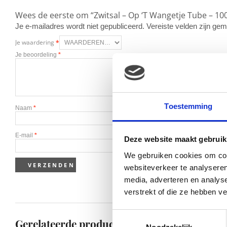
Wees de eerste om “Zwitsal – Op ‘T Wangetje Tube – 10
Je e-mailadres wordt niet gepubliceerd.
Vereiste velden zijn g
Je waardering
*
Je beoordeling
*
Toestemming
Naam
*
E-mail
*
Deze website maakt gebruik
We gebruiken cookies om cont
websiteverkeer te analyseren
media, adverteren en analys
verstrekt of die ze hebben v
Toestemmingsselectie
Gerelateerde producten