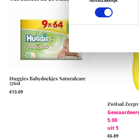
Noodzakelijk
Huggies Babydoekjes Naturalcare
576st
€
13.09
Zwitsal Zeepv
Gewaardeer
5.00
uit 5
€
6.89