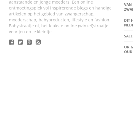
aanstaande en jonge moeders. Een online
VAN 
ontmoetingsplek vol inspirerende blogs en handige
ZWA
artikelen op het gebied van zwangerschap,
moederschap, babyproducten, lifestyle en fashion.
DIT 
NED
Babystraatje.nl, het leukste online (winkel)straatje
voor jou en je kleintje.
SALE
ORIG
OUD