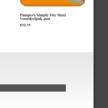
Pampers Simply Dry Maxi
Voordeelpak 46st
€
12.11