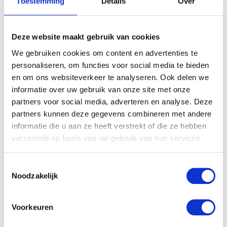
Toestemming
Details
Over
Je e-mailadres wordt niet gepubliceerd.
Vereiste velden zijn
gemarkeerd met
*
Je waardering
*
Deze website maakt gebruik van cookies
Je beoordeling
*
We gebruiken cookies om content en advertenties te
personaliseren, om functies voor social media te bieden
en om ons websiteverkeer te analyseren. Ook delen we
informatie over uw gebruik van onze site met onze
Naam
*
partners voor social media, adverteren en analyse. Deze
partners kunnen deze gegevens combineren met andere
E-mail
*
informatie die u aan ze heeft verstrekt of die ze hebben
verzameld op basis van uw gebruik van hun services.
Toestemmingsselectie
Noodzakelijk
Gerelateerde producten
Voorkeuren