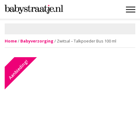
MAMABLOGS
MAMAVLOGS
ZWANGER
BABY
LIFESTYLE
MUSTHAVES
CELEBS
ADVIES
WEBSHOPS
GRATIS
WIN
KORTINGEN
Home
/
Babyverzorging
/ Zwitsal – Talkpoeder Bus 100 ml
Aanbieding!