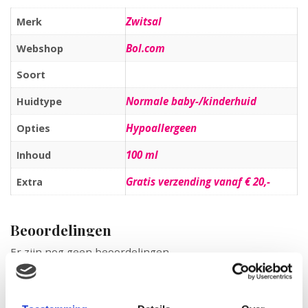
Zwitsal
Merk
Bol.com
Webshop
Soort
Normale baby-/kinderhuid
Huidtype
Hypoallergeen
Opties
100 ml
Inhoud
Gratis verzending vanaf € 20,-
Extra
Beoordelingen
Er zijn nog geen beoordelingen.
Wees de eerste om “Zwitsal – Talkpoeder Bus 100 ml” te
beoordelen