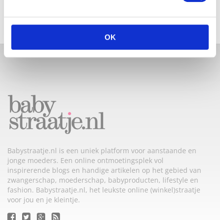
OK
Babystraatje.nl is een uniek platform voor aanstaande en
jonge moeders. Een online ontmoetingsplek vol
inspirerende blogs en handige artikelen op het gebied van
zwangerschap, moederschap, babyproducten, lifestyle en
fashion. Babystraatje.nl, het leukste online (winkel)straatje
voor jou en je kleintje.