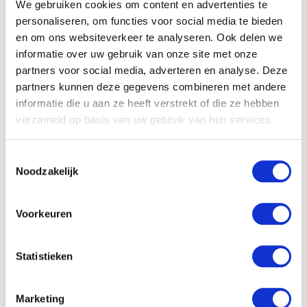
We gebruiken cookies om content en advertenties te
personaliseren, om functies voor social media te bieden
en om ons websiteverkeer te analyseren. Ook delen we
informatie over uw gebruik van onze site met onze
partners voor social media, adverteren en analyse. Deze
Gerelateerde producten
partners kunnen deze gegevens combineren met andere
informatie die u aan ze heeft verstrekt of die ze hebben
verzameld op basis van uw gebruik van hun services.
Aanbieding!
Toestemmingsselectie
Noodzakelijk
Zwitsal
Pampers
NAÏF Baby
Zeepvrije
Active Fit
Voorkeuren
Shampoo
Sudocrem-
wasgel
Midi 3 48ST
Luierzalf
€
9.95
tube 30 gr
Gewaardeerd
€
17.52
5.00
€
5.99
€
3.99
Statistieken
uit 5
€
6.89
Marketing