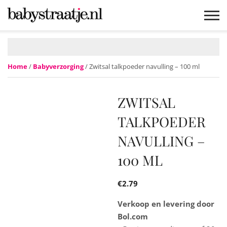
MAMABLOGS
MAMAVLOGS
ZWANGER
BABY
LIFESTYLE
MUSTHAVES
CELEBS
ADVIES
WEBSHOPS
GRATIS
WIN
KORTINGEN
Home
/
Babyverzorging
/ Zwitsal talkpoeder navulling – 100 ml
ZWITSAL
TALKPOEDER
NAVULLING –
100 ML
€
2.79
Verkoop en levering door
Bol.com