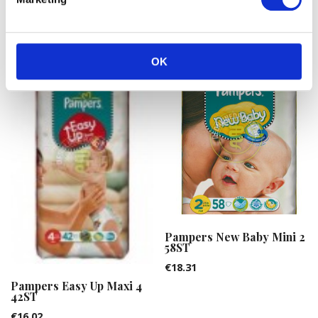
€
18.31
€
17.52
OK
Pampers New Baby Mini 2
58ST
€
18.31
Pampers Easy Up Maxi 4
42ST
€
16.02