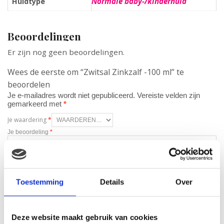
Normale baby-/kinderhuid
Huidtype
Beoordelingen
Er zijn nog geen beoordelingen.
Wees de eerste om “Zwitsal Zinkzalf -100 ml” te
beoordelen
Je e-mailadres wordt niet gepubliceerd.
Vereiste velden zijn
gemarkeerd met
*
Je waardering
*
Je beoordeling
*
Toestemming
Details
Over
Naam
*
E-mail
*
Deze website maakt gebruik van cookies