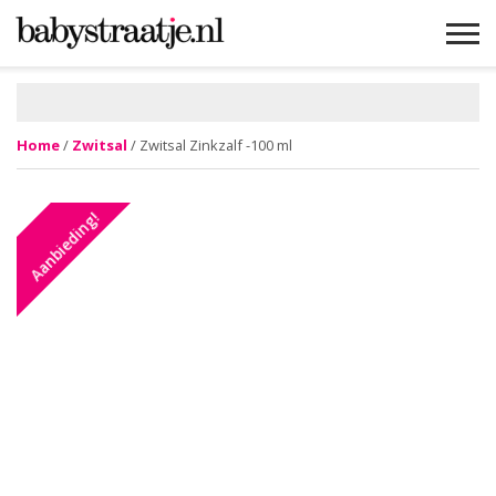
MAMABLOGS
MAMAVLOGS
ZWANGER
BABY
LIFESTYLE
MUSTHAVES
CELEBS
ADVIES
WEBSHOPS
GRATIS
WIN
KORTINGEN
Home
/
Zwitsal
/ Zwitsal Zinkzalf -100 ml
Aanbieding!