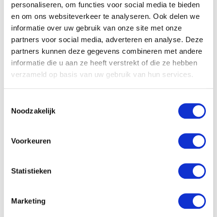
personaliseren, om functies voor social media te bieden
en om ons websiteverkeer te analyseren. Ook delen we
informatie over uw gebruik van onze site met onze
partners voor social media, adverteren en analyse. Deze
MAMA BARBARA: ZWANGER EN HET GESLACHT
partners kunnen deze gegevens combineren met andere
NIET VAN TE VOREN WILLEN WETEN…
informatie die u aan ze heeft verstrekt of die ze hebben
verzameld op basis van uw gebruik van hun services.
Toestemmingsselectie
NIEUWSTE BLOGS
Noodzakelijk
DEZE HEMA ZWANGERSCHAPSONDERGOED
Voorkeuren
ESSENTIALS HAD JE LIEVER EERDER ONTDEKT
Statistieken
TOP 5 BESTE LANDAL VAKANTIEPARKEN VOOR
GEZINNEN DEZE ZOMER
Marketing
VAN TRADITIONELE GIPSBUIK NAAR MODERN