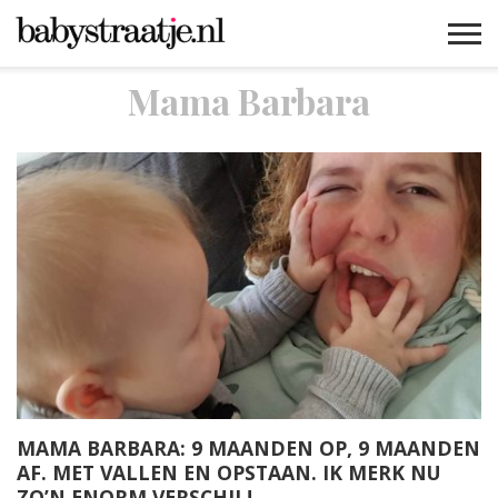
Mama Barbara
MAMABLOGS
MAMAVLOGS
ZWANGER
BABY
LIFESTYLE
MUSTHAVES
CELEBS
ADVIES
WEBSHOPS
GRATIS
WIN
KORTINGEN
MAMA BARBARA: 9 MAANDEN OP, 9 MAANDEN
AF. MET VALLEN EN OPSTAAN. IK MERK NU
ZO’N ENORM VERSCHIL!