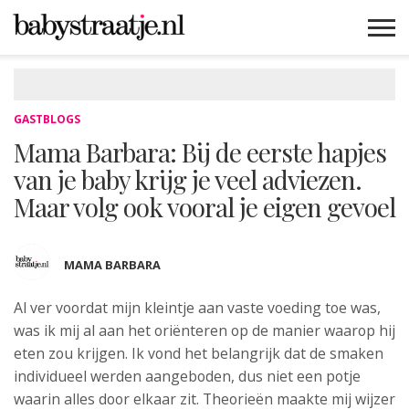
MAMABLOGS
MAMAVLOGS
ZWANGER
BABY
LIFESTYLE
MUSTHAVES
CELEBS
ADVIES
WEBSHOPS
GRATIS
WIN
KORTINGEN
GASTBLOGS
Mama Barbara: Bij de eerste hapjes
van je baby krijg je veel adviezen.
Maar volg ook vooral je eigen gevoel
MAMA BARBARA
Al ver voordat mijn kleintje aan vaste
voeding toe was,
was ik mij al aan het oriënteren op de manier waarop hij
eten zou krijgen. Ik vond het belangrijk dat de smaken
individueel werden aangeboden, dus niet een potje
waarin alles door elkaar zit. Theorieën maakte mij wijzer