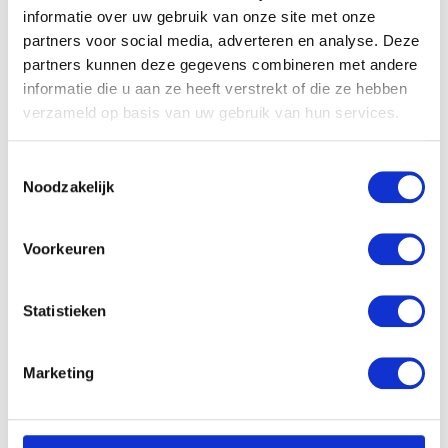
Het is alleen zo jammer dat het babytje langzaam
informatie over uw gebruik van onze site met onze
verdwijnt voor een kleine dreumes. Met zijn pogingen
partners voor social media, adverteren en analyse. Deze
tot staan en kruipen gaat de tijd heel hard voorbij.
partners kunnen deze gegevens combineren met andere
Misschien toch iets minder eten geven, zodat de
informatie die u aan ze heeft verstrekt of die ze hebben
energie uit blijft om druk de grove motoriek te oefenen.
verzameld op basis van uw gebruik van hun services.
Jeetje wat gaat die tijd snel voorbij. 7 maanden zijn we
nu verder, en ik voel niks anders dan liefde.
Toestemmingsselectie
Noodzakelijk
Voorkeuren
Statistieken
Marketing