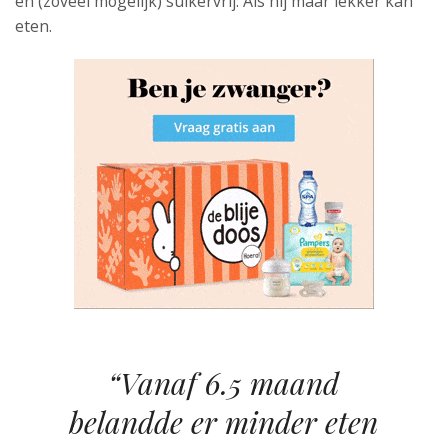
en (zoveel mogelijk) suikervrij. Als hij maar lekker kan
eten.
“Vanaf 6.5 maand
belandde er minder eten