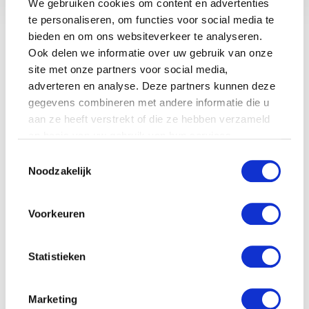
We gebruiken cookies om content en advertenties
te personaliseren, om functies voor social media te
LAATSTE BLOGS
bieden en om ons websiteverkeer te analyseren.
DEZE HEMA ZWANGERSCHAPSONDERGOED ESSENTIALS HAD JE
Ook delen we informatie over uw gebruik van onze
LIEVER EERDER ONTDEKT
site met onze partners voor social media,
TOP 5 BESTE LANDAL VAKANTIEPARKEN VOOR GEZINNEN DEZE
adverteren en analyse. Deze partners kunnen deze
ZOMER
gegevens combineren met andere informatie die u
aan ze heeft verstrekt of die ze hebben verzameld
VAN TRADITIONELE GIPSBUIK NAAR MODERN
ZWANGERSCHAPSBEELDJE
op basis van uw gebruik van hun services.
Toestemmingsselectie
DIT HEMA BUITENSPEELGOED VEROVERT DEZE ZOMER
NEDERLANDSE TUINEN
Noodzakelijk
SALE BIJ PRÉNATAL: SHOP NU TOT 50% KORTING
Voorkeuren
ORIGINEEL BRIEVENBUS KRAAMCADEAU: VERRAS KERSVERSE
OUDERS
Statistieken
ZOEKEN
Marketing