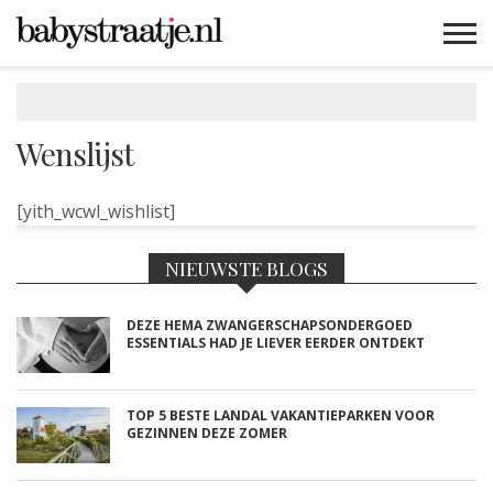
MAMABLOGS
MAMAVLOGS
ZWANGER
BABY
LIFESTYLE
MUSTHAVES
CELEBS
ADVIES
WEBSHOPS
GRATIS
WIN
KORTINGEN
Wenslijst
[yith_wcwl_wishlist]
NIEUWSTE BLOGS
DEZE HEMA ZWANGERSCHAPSONDERGOED
ESSENTIALS HAD JE LIEVER EERDER ONTDEKT
TOP 5 BESTE LANDAL VAKANTIEPARKEN VOOR
GEZINNEN DEZE ZOMER